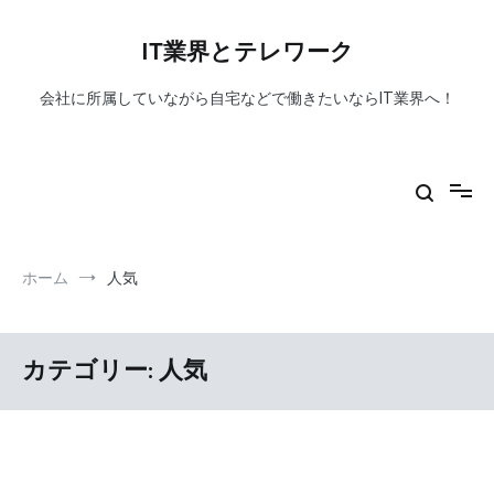
コ
ン
IT業界とテレワーク
テ
ン
会社に所属していながら自宅などで働きたいならIT業界へ！
ツ
へ
ス
キ
ッ
プ
ホーム
人気
カテゴリー:
人気