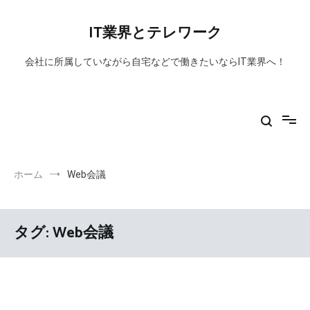
コ
ン
IT業界とテレワーク
テ
ン
会社に所属していながら自宅などで働きたいならIT業界へ！
ツ
へ
ス
キ
ッ
プ
ホーム
Web会議
タグ:
Web会議